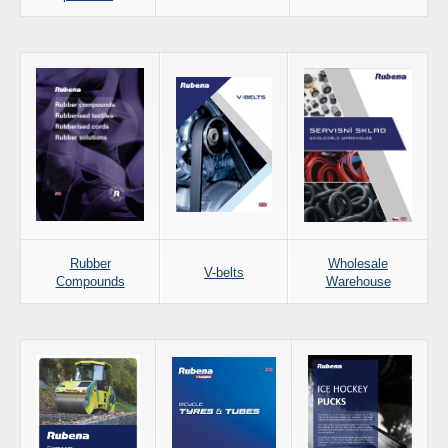
Rubber
Wholesale
V-belts
Compounds
Warehouse