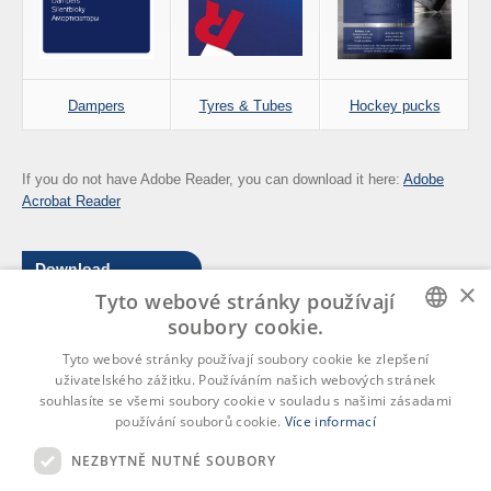
Dampers
Tyres & Tubes
Hockey pucks
If you do not have Adobe Reader, you can download it here:
Adobe
Acrobat Reader
Download
×
Tyto webové stránky používají
Catalogues
soubory cookie.
Logo
CZECH
Tyto webové stránky používají soubory cookie ke zlepšení
uživatelského zážitku. Používáním našich webových stránek
ENGLISH
souhlasíte se všemi soubory cookie v souladu s našimi zásadami
používání souborů cookie.
Více informací
GERMAN
NEZBYTNĚ NUTNÉ SOUBORY
Rubena, s.r.o.
RUSSIAN
Copyright © 2026