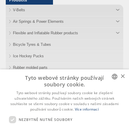
Products
V-Belts
Air Springs & Power Elements
Flexible and Inflatable Rubber products
Bicycle Tyres & Tubes
Ice Hockey Pucks
Rubber molded parts
×
Tyto webové stránky používají
Rubber Compounds
soubory cookie.
Tools
CZECH
Tyto webové stránky používají soubory cookie ke zlepšení
uživatelského zážitku. Používáním našich webových stránek
ENGLISH
souhlasíte se všemi soubory cookie v souladu s našimi zásadami
používání souborů cookie.
Více informací
GERMAN
NEZBYTNĚ NUTNÉ SOUBORY
Rubena, s.r.o.
RUSSIAN
Copyright © 2026